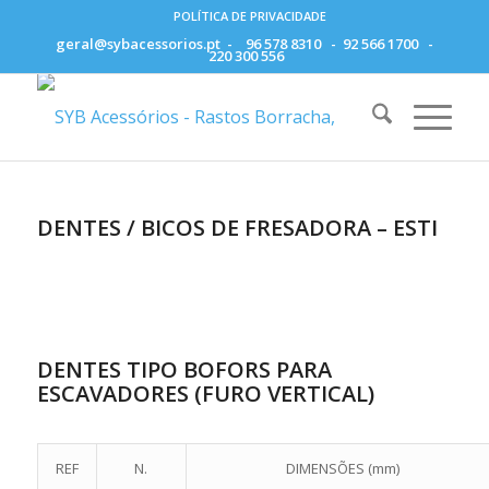
POLÍTICA DE PRIVACIDADE
geral@sybacessorios.pt
-
96 578 8310
-
92 566 1700
-
220 300 556
DENTES / BICOS DE FRESADORA – ESTI
DENTES TIPO BOFORS PARA
ESCAVADORES (FURO VERTICAL)
REF
N.
DIMENSÕES (mm)