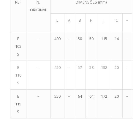
REF
N.
DIMENSÕES (mm)
ORIGINAL
L
A
B
H
I
C
–
E
–
400
–
50
50
115
14
–
105
S
E
–
450
–
57
58
132
20
–
110
S
E
–
550
–
64
64
172
20
–
115
S