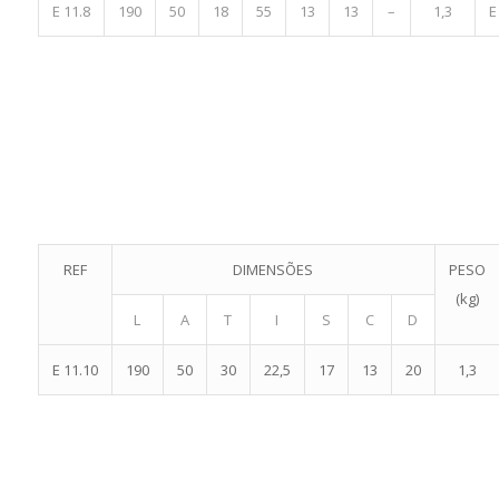
E 11.8
190
50
18
55
13
13
–
1,3
E
REF
DIMENSÕES
PESO
(kg)
L
A
T
I
S
C
D
E 11.10
190
50
30
22,5
17
13
20
1,3