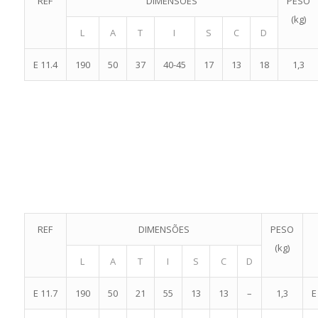
REF
DIMENSÕES
PESO
(kg)
L
A
T
I
S
C
D
E 11.4
190
50
37
40-45
17
13
18
1,3
REF
DIMENSÕES
PESO
(kg)
L
A
T
I
S
C
D
E 11.7
190
50
21
55
13
13
–
1,3
E