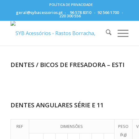
POLÍTICA DE PRIVACIDADE
geral@sybacessorios.pt
-
96 578 8310
-
92 566 1700
-
220 300 556
DENTES / BICOS DE FRESADORA – ESTI
DENTES ANGULARES SÉRIE E 11
REF
DIMENSÕES
PESO
V
(kg)