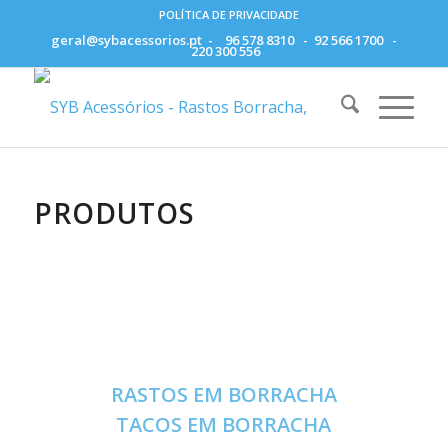
POLÍTICA DE PRIVACIDADE
geral@sybacessorios.pt
-
96 578 8310
-
92 566 1700
-
220 300 556
PRODUTOS
RASTOS EM BORRACHA
TACOS EM BORRACHA