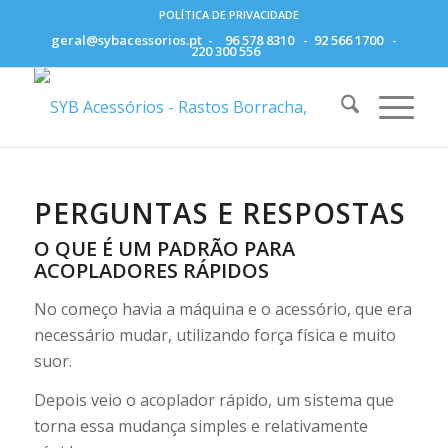
POLÍTICA DE PRIVACIDADE
geral@sybacessorios.pt
-
96 578 8310
-
92 566 1700
-
220 300 556
PERGUNTAS E RESPOSTAS
O QUE É UM PADRÃO PARA
ACOPLADORES RÁPIDOS
No começo havia a máquina e o acessório, que era
necessário mudar, utilizando força física e muito
suor.
Depois veio o acoplador rápido, um sistema que
torna essa mudança simples e relativamente